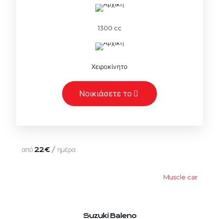
1300 cc
Χειροκίνητο
Νοικιάσετε το
από
/ ημέρα
22€
Muscle car
Suzuki Baleno